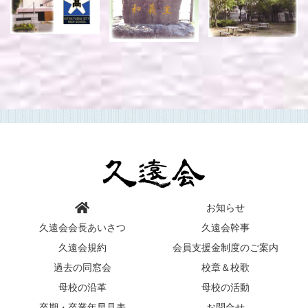
お知らせ
久遠会会長あいさつ
久遠会幹事
久遠会規約
会員支援金制度のご案内
過去の同窓会
校章＆校歌
母校の沿革
母校の活動
卒期・卒業年早見表
お問合せ