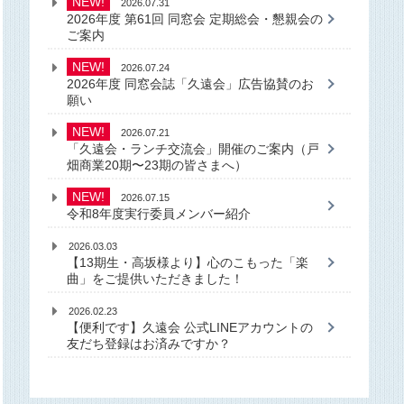
NEW!
2026.07.31
2026年度 第61回 同窓会 定期総会・懇親会の
ご案内
NEW!
2026.07.24
2026年度 同窓会誌「久遠会」広告協賛のお
願い
NEW!
2026.07.21
「久遠会・ランチ交流会」開催のご案内
（戸
畑商業20期〜23期の皆さまへ）
NEW!
2026.07.15
令和8年度実行委員メンバー紹介
2026.03.03
【13期生・高坂様より】心のこもった「楽
曲」をご提供いただきました！
2026.02.23
【便利です】久遠会 公式LINEアカウントの
友だち登録はお済みですか？