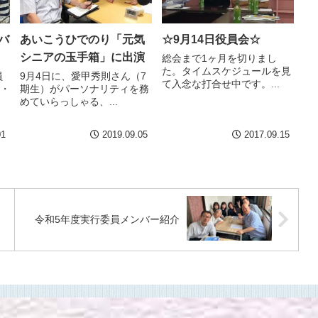
バ
あいこうひでのり「元気
☆9月14日役員会☆
シニアの玉手箱」に出演
総会まで1ヶ月を切りまし
た。タイムスケジュールを見
員
9月4日に、愛甲秀則さん（7
て入念な打合せ中です。...
校・
期生）がパーソナリティを務
めていらっしゃる、...
01
2019.09.05
2017.09.15
令和5年度実行委員メンバー紹介