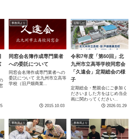
事務局より
お知らせ
旧
同窓会名簿作成専門業者
令和7年度「第60回」北
窓
への委託について
九州市立高等学校同窓会
「久遠会」定期総会の様
同窓会名簿作成専門業者への
委託について 北九州市立高等
子
の
学校（旧戸畑商業...
窓
定期総会・懇親会にご参加く
ださいました方をはじめ当企
画に関わってください...
25
2015.10.03
2026.01.29
事務局より
事務局より