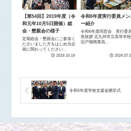
【第54回】2019年度（令
令和6年度実行委員メン
和元年10月5日開催）総
ー紹介
会・懇親会の様子
令和6年度同窓会 実行委
長挨拶 北九州市立高等学
定期総会・懇親会にご参加く
旧戸畑商業高...
ださいました方をはじめ当企
画に関わってください...
2019.10.19
2024.07.
令和5年度学校支援金贈呈式