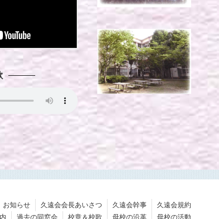
歌
お知らせ
久遠会会長あいさつ
久遠会幹事
久遠会規約
内
過去の同窓会
校章＆校歌
母校の沿革
母校の活動