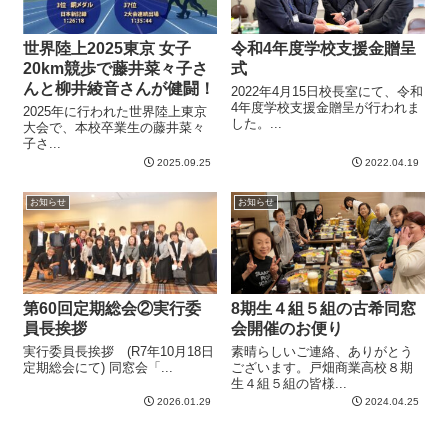
世界陸上2025東京 女子
令和4年度学校支援金贈呈
20km競歩で藤井菜々子さ
式
んと柳井綾音さんが健闘！
2022年4月15日校長室にて、令和
4年度学校支援金贈呈が行われま
2025年に行われた世界陸上東京
した。...
大会で、本校卒業生の藤井菜々
子さ...
2025.09.25
2022.04.19
お知らせ
お知らせ
第60回定期総会②実行委
8期生４組５組の古希同窓
員長挨拶
会開催のお便り
実行委員長挨拶 (R7年10月18日
素晴らしいご連絡、ありがとう
定期総会にて) 同窓会「...
ございます。戸畑商業高校８期
生４組５組の皆様...
2026.01.29
2024.04.25