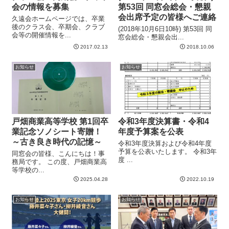
会の情報を募集
第53回 同窓会総会・懇親
会出席予定の皆様へご連絡
久遠会ホームページでは、卒業
後のクラス会、卒期会、クラブ
(2018年10月6日10時) 第53回 同
会等の開催情報を...
窓会総会・懇親会出...
2017.02.13
2018.10.06
お知らせ
お知らせ
戸畑商業高等学校 第1回卒
令和3年度決算書・令和4
業記念ソノシート寄贈！
年度予算案を公表
～古き良き時代の記憶～
令和3年度決算および令和4年度
予算を公表いたします。 令和3年
同窓会の皆様、こんにちは！事
度 ...
務局です。 この度、戸畑商業高
等学校の...
2025.04.28
2022.10.19
お知らせ
お知らせ